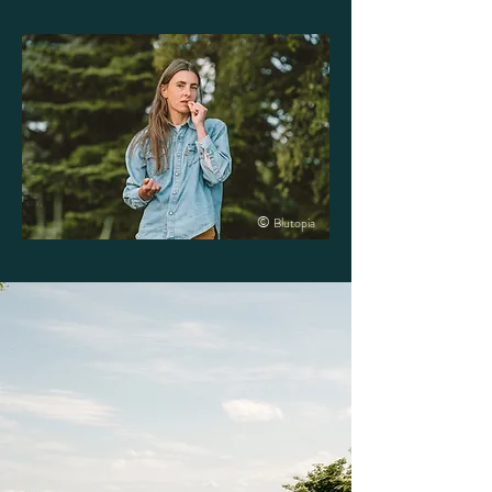
©
Blutopia