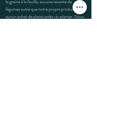
la graine à la feuille, aucune revente de
légumes autre que notre propre production,
aucun achat de plants prêts-à-planter. Nous
semons et récoltons, les fruits de notre
enthousiasme, afin de vous apporter chaque
jour un peu de miracle.